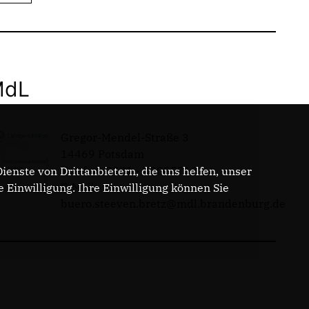
MdL
Gregor-Mendel-Straße 3
14469 Potsdam
Telefon: 0331 - 20085713
enste von Drittanbietern, die uns helfen, unser
E-Mail:
Einwilligung. Ihre Einwilligung können Sie
buero.steeven.bretz@mdl.brandenburg.de