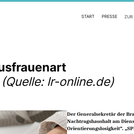
START
PRESSE
ZUR
usfrauenart
Quelle: lr-online.de)
Der Generalsekretär der Br
Nachtragshaushalt am Diens
Orientierungslosigkeit“. „SP