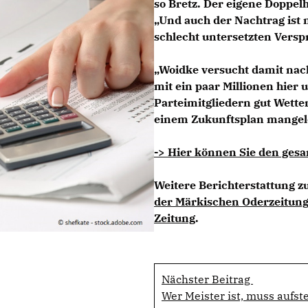
so Bretz. Der eigene Doppel
Und auch der Nachtrag ist n
schlecht untersetzten Versp
Woidke versucht damit nac
mit ein paar Millionen hier 
Parteimitgliedern gut Wetter
einem Zukunftsplan mangele
-> Hier können Sie den gesa
Weitere Berichterstattung 
der Märkischen Oderzeitun
Zeitung
.
Nächster Beitrag
Wer Meister ist, muss aufst