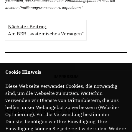
gut beraten, das Klima zwischen den Verhandlungspartnern nicht mit
weiteren Profilierungsversuchen zu torpedieren."
Nächster Beitrag
Am BER „systemisches Versagen“
Cookie Hinweis
IMPRESSUM
Diese Webseite verwendet Cookies, die notwendig
DATENSCHUTZ
sind, um die Webseite zu nutzen. Weiterhin
verwenden wir Dienste von Drittanbietern, die uns
helfen, unser Webangebot zu verbessern (Website-
Steeven Bretz MdL
Optmierung). Für die Verwendung bestimmter
Dienste, benötigen wir Ihre Einwilligung. Ihre
Einwilligung können Sie jederzeit widerrufen. Weitere