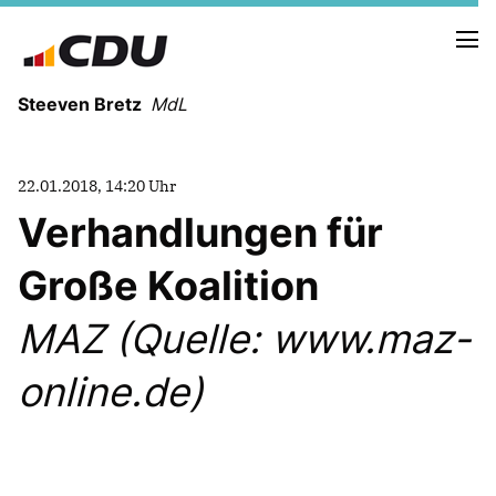
Steeven Bretz
MdL
22.01.2018, 14:20 Uhr
Verhandlungen für
Große Koalition
VITA
WAHLKREISBESUCHE
MAZ (Quelle: www.maz-
PRESSEFOTOS
MEIN BÜRGERBÜRO
online.de)
MEIN WAHLKREIS
ZIELE
Redebeiträge