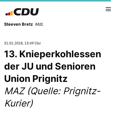
Steeven Bretz
MdL
31.01.2018, 13:49 Uhr
13. Knieperkohlessen
der JU und Senioren
VITA
WAHLKREISBESUCHE
Union Prignitz
PRESSEFOTOS
MEIN BÜRGERBÜRO
MAZ (Quelle: Prignitz-
Kurier)
MEIN WAHLKREIS
ZIELE
Redebeiträge