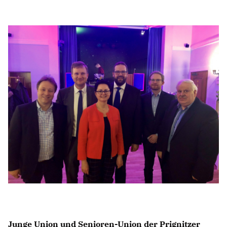
Anträge CDU
Kleine Anfragen
CDU Deutschland
CDU Fraktion im Brandenburger Landtag
CDU Brandenburg
CDU Potsdam
Junge Union und Senioren-Union der Prignitzer