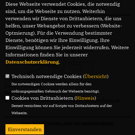
Diese Webseite verwendet Cookies, die notwendig
DATENSCHUTZ
sind, um die Webseite zu nutzen. Weiterhin
verwenden wir Dienste von Drittanbietern, die uns
helfen, unser Webangebot zu verbessern (Website-
Steeven Bretz MdL
Optmierung). Für die Verwendung bestimmter
Dienste, benötigen wir Ihre Einwilligung. Ihre
Einwilligung können Sie jederzeit widerrufen. Weitere
Informationen finden Sie in unserer
Datenschutzerklärung
.
Technisch notwendige Cookies (
Übersicht
)
Gregor-Mendel-Straße 3
Die notwendigen Cookies werden allein für den
14469 Potsdam
ordnungsgemäßen Gebrauch der Webseite benötigt.
Telefon: 0331 - 20085713
Cookies von Drittanbietern (
Hinweis
)
E-Mail: buero.steeven.bretz@mdl.brandenburg.de
Derzeit verzichten wir auf Scripte von Drittanbietern auf der
Webseite.
CDU-FRAKTION IM LANDTAG BRANDENBURG
Einverstanden