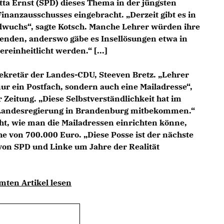
tta Ernst (SPD) dieses Thema in der jüngsten
inanzausschusses eingebracht. „Derzeit gibt es in
ldwuchs“, sagte Kotsch. Manche Lehrer würden ihre
wenden, anderswo gäbe es Insellösungen etwa in
reinheitlicht werden.“ [...]
lsekretär der Landes-CDU, Steeven Bretz. „Lehrer
ur ein Postfach, sondern auch eine Mailadresse“,
 Zeitung. „Diese Selbstverständlichkeit hat im
e Landesregierung in Brandenburg mitbekommen.“
ht, wie man die Mailadressen einrichten könne,
he von 700.000 Euro. „Diese Posse ist der nächste
k von SPD und Linke um Jahre der Realität
mten Artikel lesen