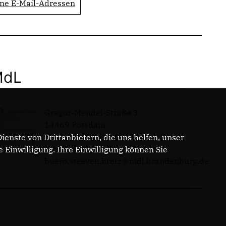
ne E-Mail-Adressen
MdL
Gregor-Mendel-Straße 3
14469 Potsdam
Telefon: 0331 - 20085713
enste von Drittanbietern, die uns helfen, unser
E-Mail:
Einwilligung. Ihre Einwilligung können Sie
buero.steeven.bretz@mdl.brandenburg.de