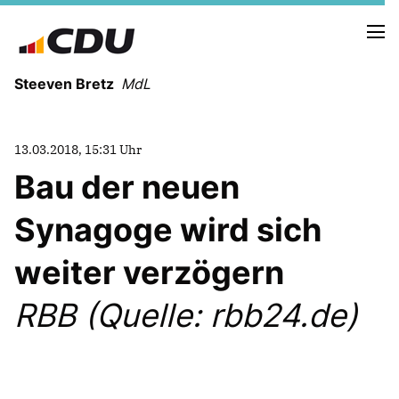
Steeven Bretz
MdL
13.03.2018, 15:31 Uhr
Bau der neuen
Synagoge wird sich
VITA
WAHLKREISBESUCHE
weiter verzögern
PRESSEFOTOS
MEIN BÜRGERBÜRO
RBB (Quelle: rbb24.de)
MEIN WAHLKREIS
ZIELE
Redebeiträge