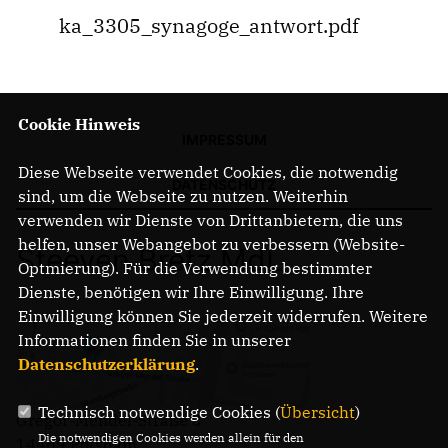
ka_3305_synagoge_antwort.pdf
Cookie Hinweis
IMPRESSUM
Diese Webseite verwendet Cookies, die notwendig
DATENSCHUTZ
sind, um die Webseite zu nutzen. Weiterhin
verwenden wir Dienste von Drittanbietern, die uns
helfen, unser Webangebot zu verbessern (Website-
Steeven Bretz MdL
Optmierung). Für die Verwendung bestimmter
Dienste, benötigen wir Ihre Einwilligung. Ihre
Einwilligung können Sie jederzeit widerrufen. Weitere
Informationen finden Sie in unserer
Datenschutzerklärung
.
Technisch notwendige Cookies (
Übersicht
)
Gregor-Mendel-Straße 3
Die notwendigen Cookies werden allein für den
14469 Potsdam