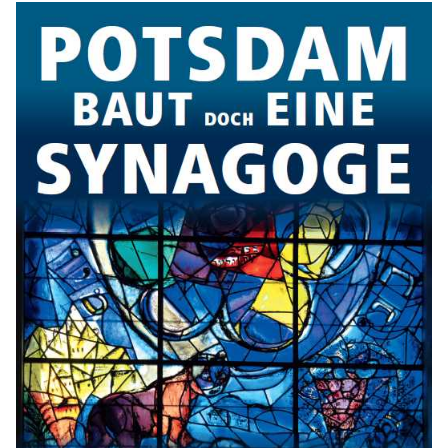
Anträge CDU
Kleine Anfragen
CDU Deutschland
CDU Fraktion im Brandenburger Landtag
CDU Brandenburg
CDU Potsdam