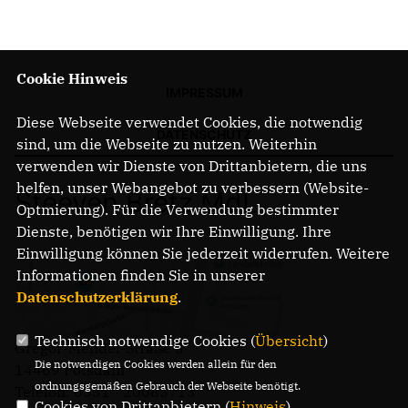
Cookie Hinweis
IMPRESSUM
Diese Webseite verwendet Cookies, die notwendig
DATENSCHUTZ
sind, um die Webseite zu nutzen. Weiterhin
verwenden wir Dienste von Drittanbietern, die uns
helfen, unser Webangebot zu verbessern (Website-
Steeven Bretz MdL
Optmierung). Für die Verwendung bestimmter
Dienste, benötigen wir Ihre Einwilligung. Ihre
Einwilligung können Sie jederzeit widerrufen. Weitere
Informationen finden Sie in unserer
Datenschutzerklärung
.
Technisch notwendige Cookies (
Übersicht
)
Gregor-Mendel-Straße 3
Die notwendigen Cookies werden allein für den
14469 Potsdam
ordnungsgemäßen Gebrauch der Webseite benötigt.
Telefon: 0331 - 20085713
Cookies von Drittanbietern (
Hinweis
)