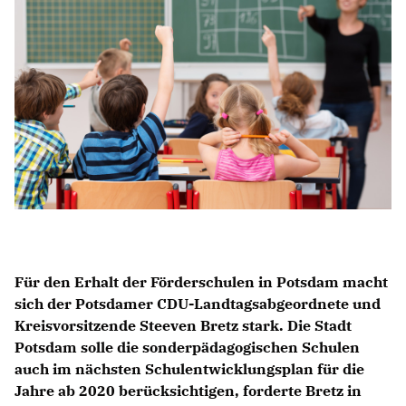
Anträge CDU
Kleine Anfragen
CDU Deutschland
CDU Fraktion im Brandenburger Landtag
CDU Brandenburg
CDU Potsdam
Für den Erhalt der Förderschulen in Potsdam macht
sich der Potsdamer CDU-Landtagsabgeordnete und
Kreisvorsitzende Steeven Bretz stark. Die Stadt
Potsdam solle die sonderpädagogischen Schulen
auch im nächsten Schulentwicklungsplan für die
Jahre ab 2020 berücksichtigen, forderte Bretz in