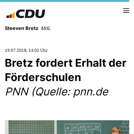
Steeven Bretz
MdL
19.07.2018, 14:01 Uhr
Bretz fordert Erhalt der
Förderschulen
VITA
WAHLKREISBESUCHE
PNN (Quelle: pnn.de
PRESSEFOTOS
MEIN BÜRGERBÜRO
MEIN WAHLKREIS
ZIELE
Redebeiträge