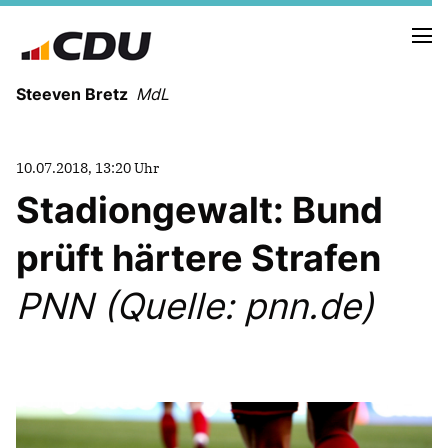
Steeven Bretz
MdL
10.07.2018, 13:20 Uhr
Stadiongewalt: Bund
prüft härtere Strafen
VITA
WAHLKREISBESUCHE
PNN (Quelle: pnn.de)
PRESSEFOTOS
MEIN BÜRGERBÜRO
MEIN WAHLKREIS
ZIELE
Redebeiträge