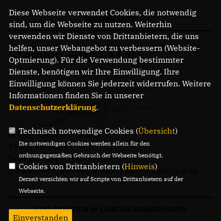
Diese Webseite verwendet Cookies, die notwendig
DATENSCHUTZ
sind, um die Webseite zu nutzen. Weiterhin
verwenden wir Dienste von Drittanbietern, die uns
helfen, unser Webangebot zu verbessern (Website-
Steeven Bretz MdL
Optmierung). Für die Verwendung bestimmter
Dienste, benötigen wir Ihre Einwilligung. Ihre
Einwilligung können Sie jederzeit widerrufen. Weitere
Informationen finden Sie in unserer
Datenschutzerklärung
.
Technisch notwendige Cookies (
Übersicht
)
Gregor-Mendel-Straße 3
Die notwendigen Cookies werden allein für den
14469 Potsdam
ordnungsgemäßen Gebrauch der Webseite benötigt.
Telefon: 0331 - 20085713
Cookies von Drittanbietern (
Hinweis
)
E-Mail: buero.steeven.bretz@mdl.brandenburg.de
Derzeit verzichten wir auf Scripte von Drittanbietern auf der
Webseite.
CDU-FRAKTION IM LANDTAG BRANDENBURG
Einverstanden