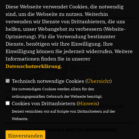
Diese Webseite verwendet Cookies, die notwendig
DATENSCHUTZ
sind, um die Webseite zu nutzen. Weiterhin
verwenden wir Dienste von Drittanbietern, die uns
helfen, unser Webangebot zu verbessern (Website-
Steeven Bretz MdL
Optmierung). Für die Verwendung bestimmter
Dienste, benötigen wir Ihre Einwilligung. Ihre
Einwilligung können Sie jederzeit widerrufen. Weitere
Informationen finden Sie in unserer
Datenschutzerklärung
.
Technisch notwendige Cookies (
Übersicht
)
Gregor-Mendel-Straße 3
Die notwendigen Cookies werden allein für den
14469 Potsdam
ordnungsgemäßen Gebrauch der Webseite benötigt.
Telefon: 0331 - 20085713
Cookies von Drittanbietern (
Hinweis
)
E-Mail: buero.steeven.bretz@mdl.brandenburg.de
Derzeit verzichten wir auf Scripte von Drittanbietern auf der
Webseite.
CDU-FRAKTION IM LANDTAG BRANDENBURG
Einverstanden