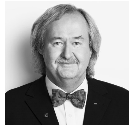
Anträge CDU
Kleine Anfragen
CDU Deutschland
CDU Fraktion im Brandenburger Landtag
CDU Brandenburg
CDU Potsdam