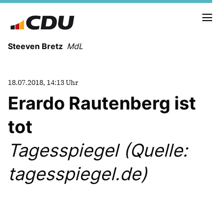
Steeven Bretz
MdL
18.07.2018, 14:13 Uhr
Erardo Rautenberg ist
tot
VITA
WAHLKREISBESUCHE
Tagesspiegel (Quelle:
PRESSEFOTOS
MEIN BÜRGERBÜRO
tagesspiegel.de)
MEIN WAHLKREIS
ZIELE
Redebeiträge