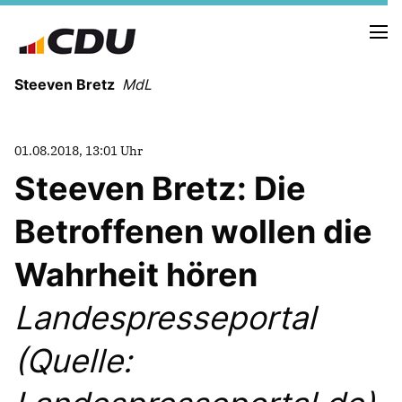
Steeven Bretz
MdL
01.08.2018, 13:01 Uhr
Steeven Bretz: Die
Betroffenen wollen die
VITA
WAHLKREISBESUCHE
Wahrheit hören
PRESSEFOTOS
MEIN BÜRGERBÜRO
Landespresseportal
(Quelle:
MEIN WAHLKREIS
ZIELE
Redebeiträge