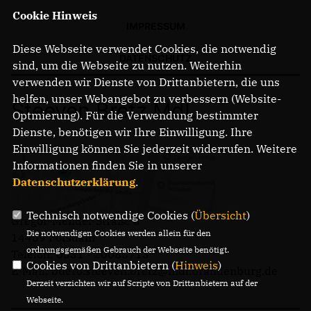
Cookie Hinweis
IMPRESSUM
Diese Webseite verwendet Cookies, die notwendig
DATENSCHUTZ
sind, um die Webseite zu nutzen. Weiterhin
verwenden wir Dienste von Drittanbietern, die uns
helfen, unser Webangebot zu verbessern (Website-
Steeven Bretz MdL
Optmierung). Für die Verwendung bestimmter
Dienste, benötigen wir Ihre Einwilligung. Ihre
Einwilligung können Sie jederzeit widerrufen. Weitere
Informationen finden Sie in unserer
Datenschutzerklärung
.
Technisch notwendige Cookies (
Übersicht
)
Gregor-Mendel-Straße 3
Die notwendigen Cookies werden allein für den
14469 Potsdam
ordnungsgemäßen Gebrauch der Webseite benötigt.
Telefon: 0331 - 20085713
Cookies von Drittanbietern (
Hinweis
)
E-Mail: buero.steeven.bretz@mdl.brandenburg.de
Derzeit verzichten wir auf Scripte von Drittanbietern auf der
Webseite.