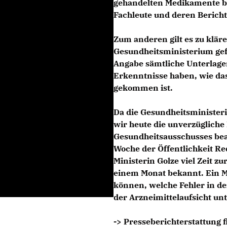
gehandelten Medikamente b
Fachleute und deren Berich
Zum anderen gilt es zu klär
Gesundheitsministerium gefü
Angabe sämtliche Unterlage
Erkenntnisse haben, wie da
gekommen ist.
Da die Gesundheitsministerin
wir heute die unverzügliche
Gesundheitsausschusses bea
Woche der Öffentlichkeit R
Ministerin Golze viel Zeit zu
einem Monat bekannt. Ein M
können, welche Fehler in d
der Arzneimittelaufsicht unt
-> Presseberichterstattung f