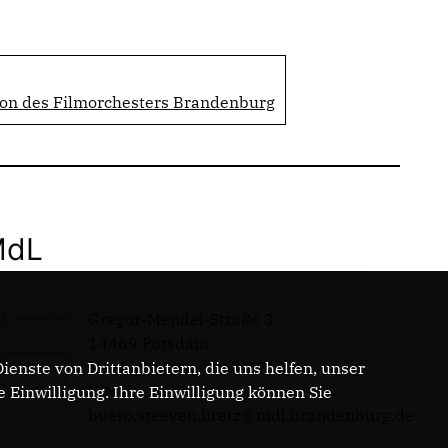
ion des Filmorchesters Brandenburg
MdL
Gregor-Mendel-Straße 3
14469 Potsdam
Telefon: 0331 - 20085713
enste von Drittanbietern, die uns helfen, unser
E-Mail:
Einwilligung. Ihre Einwilligung können Sie
buero.steeven.bretz@mdl.brandenburg.de