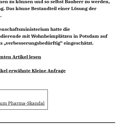
men zu können und so selbst Bauherr zu werden,
g. Das könne Bestandteil einer Lösung der
.
nschaftsministerium hatte die
tudierende mit Wohnheimplätzen in Potsdam auf
s „verbesserungsbedürftig“ eingeschätzt.
mten Artikel lesen
tikel erwähnte Kleine Anfrage
 zum Pharma-Skandal