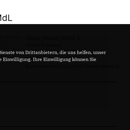
MdL
Gregor-Mendel-Straße 3
14469 Potsdam
Telefon: 0331 - 20085713
enste von Drittanbietern, die uns helfen, unser
E-Mail:
Einwilligung. Ihre Einwilligung können Sie
buero.steeven.bretz@mdl.brandenburg.de