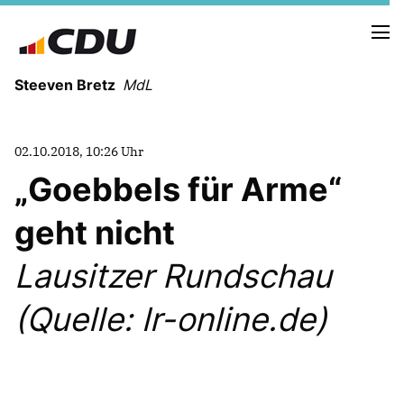
Steeven Bretz
MdL
02.10.2018, 10:26 Uhr
Goebbels für Arme“
geht nicht
VITA
WAHLKREISBESUCHE
Lausitzer Rundschau
PRESSEFOTOS
MEIN BÜRGERBÜRO
(Quelle: lr-online.de)
MEIN WAHLKREIS
ZIELE
Redebeiträge