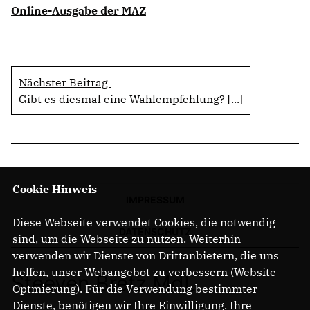
Online-Ausgabe der MAZ
Nächster Beitrag
Gibt es diesmal eine Wahlempfehlung? [...]
Cookie Hinweis
IMPRESSUM
Diese Webseite verwendet Cookies, die notwendig
DATENSCHUTZ
sind, um die Webseite zu nutzen. Weiterhin
verwenden wir Dienste von Drittanbietern, die uns
helfen, unser Webangebot zu verbessern (Website-
Steeven Bretz MdL
Optmierung). Für die Verwendung bestimmter
Dienste, benötigen wir Ihre Einwilligung. Ihre