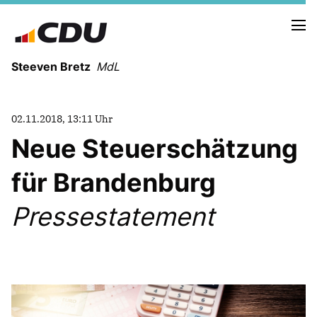
Steeven Bretz
MdL
02.11.2018, 13:11 Uhr
Neue Steuerschätzung
für Brandenburg
VITA
WAHLKREISBESUCHE
Pressestatement
PRESSEFOTOS
MEIN BÜRGERBÜRO
MEIN WAHLKREIS
ZIELE
Redebeiträge