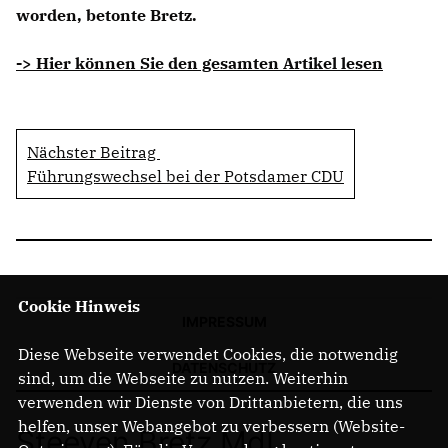
worden, betonte Bretz.
-> Hier können Sie den gesamten Artikel lesen
Nächster Beitrag
Führungswechsel bei der Potsdamer CDU
Cookie Hinweis
IMPRESSUM
Diese Webseite verwendet Cookies, die notwendig
DATENSCHUTZ
sind, um die Webseite zu nutzen. Weiterhin
verwenden wir Dienste von Drittanbietern, die uns
helfen, unser Webangebot zu verbessern (Website-
Steeven Bretz MdL