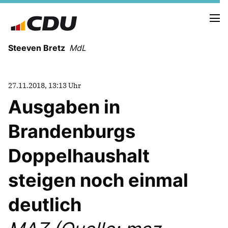
Steeven Bretz
MdL
27.11.2018, 13:13 Uhr
Ausgaben in
Brandenburgs
VITA
WAHLKREISBESUCHE
Doppelhaushalt
PRESSEFOTOS
MEIN BÜRGERBÜRO
steigen noch einmal
deutlich
MEIN WAHLKREIS
ZIELE
Redebeiträge