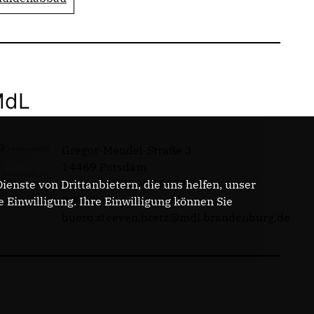
MdL
Gregor-Mendel-Straße 3
14469 Potsdam
Telefon: 0331 - 20085713
enste von Drittanbietern, die uns helfen, unser
E-Mail:
Einwilligung. Ihre Einwilligung können Sie
buero.steeven.bretz@mdl.brandenburg.de