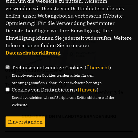
sind, um die Webseite zu nutzen. Weiterhin
verwenden wir Dienste von Drittanbietern, die uns
helfen, unser Webangebot zu verbessern (Website-
Steeven Bretz MdL
Optmierung). Für die Verwendung bestimmter
Dienste, benötigen wir Ihre Einwilligung. Ihre
Einwilligung können Sie jederzeit widerrufen. Weitere
Informationen finden Sie in unserer
Datenschutzerklärung
.
Technisch notwendige Cookies (
Übersicht
)
Gregor-Mendel-Straße 3
Die notwendigen Cookies werden allein für den
14469 Potsdam
ordnungsgemäßen Gebrauch der Webseite benötigt.
Telefon: 0331 - 20085713
Cookies von Drittanbietern (
Hinweis
)
E-Mail: buero.steeven.bretz@mdl.brandenburg.de
Derzeit verzichten wir auf Scripte von Drittanbietern auf der
Webseite.
CDU-FRAKTION IM LANDTAG BRANDENBURG
Einverstanden