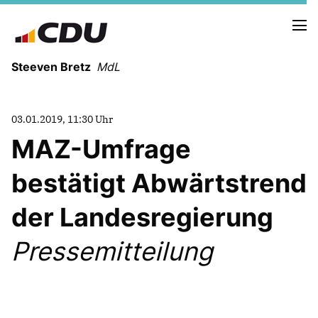
Steeven Bretz
MdL
03.01.2019, 11:30 Uhr
MAZ-Umfrage
bestätigt Abwärtstrend
VITA
WAHLKREISBESUCHE
der Landesregierung
PRESSEFOTOS
MEIN BÜRGERBÜRO
Pressemitteilung
MEIN WAHLKREIS
ZIELE
Redebeiträge