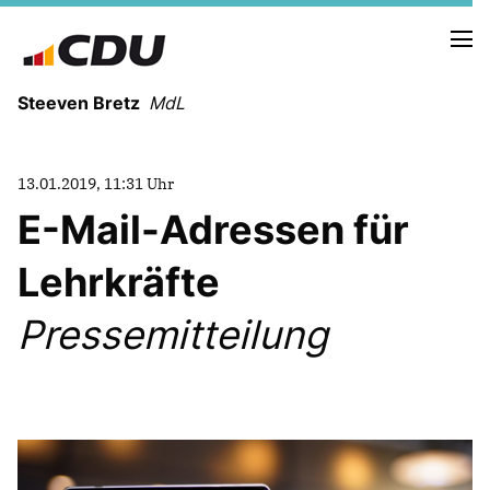
Steeven Bretz
MdL
13.01.2019, 11:31 Uhr
E-Mail-Adressen für
Lehrkräfte
VITA
WAHLKREISBESUCHE
Pressemitteilung
PRESSEFOTOS
MEIN BÜRGERBÜRO
MEIN WAHLKREIS
ZIELE
Redebeiträge