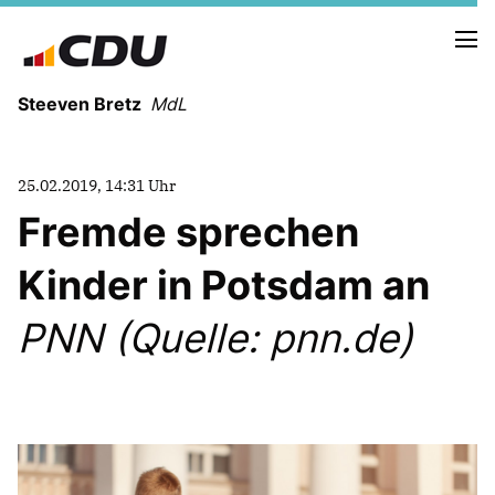
Steeven Bretz
MdL
25.02.2019, 14:31 Uhr
Fremde sprechen
Kinder in Potsdam an
VITA
WAHLKREISBESUCHE
PNN (Quelle: pnn.de)
PRESSEFOTOS
MEIN BÜRGERBÜRO
MEIN WAHLKREIS
ZIELE
Redebeiträge