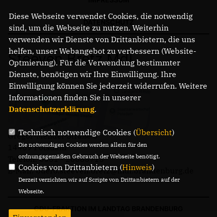
Diese Webseite verwendet Cookies, die notwendig
DATENSCHUTZ
sind, um die Webseite zu nutzen. Weiterhin
verwenden wir Dienste von Drittanbietern, die uns
helfen, unser Webangebot zu verbessern (Website-
Steeven Bretz MdL
Optmierung). Für die Verwendung bestimmter
Dienste, benötigen wir Ihre Einwilligung. Ihre
Einwilligung können Sie jederzeit widerrufen. Weitere
Informationen finden Sie in unserer
Datenschutzerklärung
.
Technisch notwendige Cookies (
Übersicht
)
Gregor-Mendel-Straße 3
Die notwendigen Cookies werden allein für den
14469 Potsdam
ordnungsgemäßen Gebrauch der Webseite benötigt.
Telefon: 0331 - 20085713
Cookies von Drittanbietern (
Hinweis
)
E-Mail: buero.steeven.bretz@mdl.brandenburg.de
Derzeit verzichten wir auf Scripte von Drittanbietern auf der
Webseite.
CDU-FRAKTION IM LANDTAG BRANDENBURG