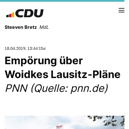
Steeven Bretz
MdL
18.04.2019, 13:44 Uhr
Empörung über
Woidkes Lausitz-Pläne
VITA
WAHLKREISBESUCHE
PNN (Quelle: pnn.de)
PRESSEFOTOS
MEIN BÜRGERBÜRO
MEIN WAHLKREIS
ZIELE
Redebeiträge