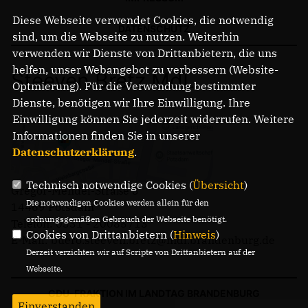
Diese Webseite verwendet Cookies, die notwendig
DATENSCHUTZ
sind, um die Webseite zu nutzen. Weiterhin
verwenden wir Dienste von Drittanbietern, die uns
helfen, unser Webangebot zu verbessern (Website-
Steeven Bretz MdL
Optmierung). Für die Verwendung bestimmter
Dienste, benötigen wir Ihre Einwilligung. Ihre
Einwilligung können Sie jederzeit widerrufen. Weitere
Informationen finden Sie in unserer
Datenschutzerklärung
.
Technisch notwendige Cookies (
Übersicht
)
Gregor-Mendel-Straße 3
Die notwendigen Cookies werden allein für den
14469 Potsdam
ordnungsgemäßen Gebrauch der Webseite benötigt.
Telefon: 0331 - 20085713
Cookies von Drittanbietern (
Hinweis
)
E-Mail: buero.steeven.bretz@mdl.brandenburg.de
Derzeit verzichten wir auf Scripte von Drittanbietern auf der
Webseite.
CDU-FRAKTION IM LANDTAG BRANDENBURG
Einverstanden