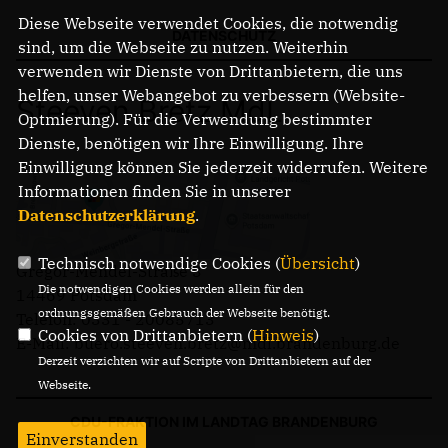
Diese Webseite verwendet Cookies, die notwendig
DATENSCHUTZ
sind, um die Webseite zu nutzen. Weiterhin
verwenden wir Dienste von Drittanbietern, die uns
helfen, unser Webangebot zu verbessern (Website-
Steeven Bretz MdL
Optmierung). Für die Verwendung bestimmter
Dienste, benötigen wir Ihre Einwilligung. Ihre
Einwilligung können Sie jederzeit widerrufen. Weitere
Informationen finden Sie in unserer
Datenschutzerklärung
.
Technisch notwendige Cookies (
Übersicht
)
Gregor-Mendel-Straße 3
Die notwendigen Cookies werden allein für den
14469 Potsdam
ordnungsgemäßen Gebrauch der Webseite benötigt.
Telefon: 0331 - 20085713
Cookies von Drittanbietern (
Hinweis
)
E-Mail: buero.steeven.bretz@mdl.brandenburg.de
Derzeit verzichten wir auf Scripte von Drittanbietern auf der
Webseite.
CDU-FRAKTION IM LANDTAG BRANDENBURG
Einverstanden