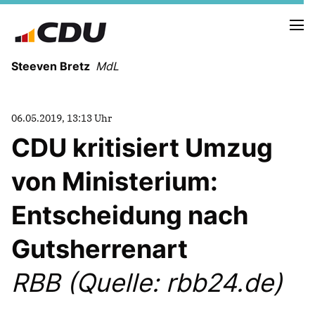
Steeven Bretz
MdL
06.05.2019, 13:13 Uhr
CDU kritisiert Umzug
von Ministerium:
VITA
WAHLKREISBESUCHE
Entscheidung nach
PRESSEFOTOS
MEIN BÜRGERBÜRO
Gutsherrenart
RBB (Quelle: rbb24.de)
MEIN WAHLKREIS
ZIELE
Redebeiträge