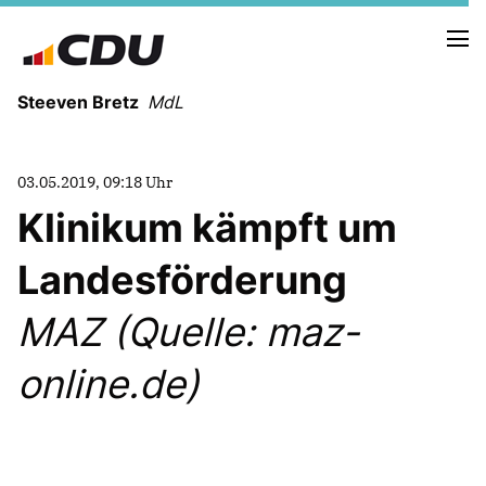
Steeven Bretz
MdL
03.05.2019, 09:18 Uhr
Klinikum kämpft um
Landesförderung
VITA
WAHLKREISBESUCHE
MAZ (Quelle: maz-
PRESSEFOTOS
MEIN BÜRGERBÜRO
online.de)
MEIN WAHLKREIS
ZIELE
Redebeiträge