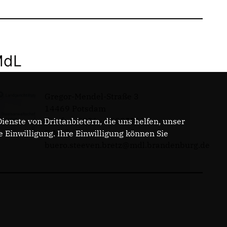
MdL
Gregor-Mendel-Straße 3
14469 Potsdam
Telefon: 0331 - 20085713
enste von Drittanbietern, die uns helfen, unser
E-Mail:
Einwilligung. Ihre Einwilligung können Sie
buero.steeven.bretz@mdl.brandenburg.de