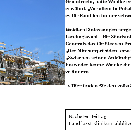
Grundrecht, hatte Woidke er
erwähnt: „Vor allem in Pot
es für Familien immer schw
Woidkes Einlassungen sorge
Landtagswahl – für Zündsto
Generalsekretär Steeven Bre
Der Ministerpräsident erwei
Zwischen seinen Ankündigun
Entweder kenne Woidke die 
zu ändern.
-> Hier finden Sie den volls
Nächster Beitrag
Land lässt Klinikum abblit