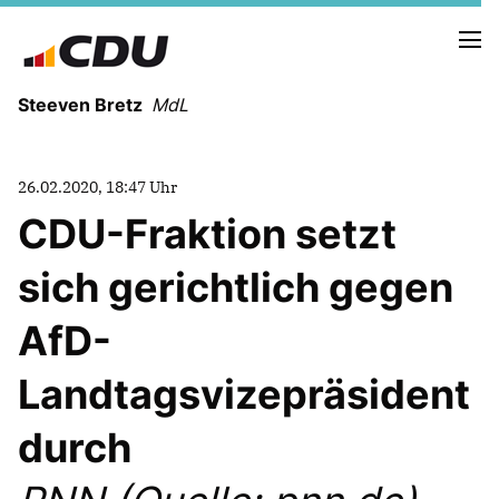
Steeven Bretz
MdL
26.02.2020, 18:47 Uhr
CDU-Fraktion setzt
sich gerichtlich gegen
VITA
WAHLKREISBESUCHE
AfD-
PRESSEFOTOS
MEIN BÜRGERBÜRO
Landtagsvizepräsident
durch
MEIN WAHLKREIS
ZIELE
Redebeiträge