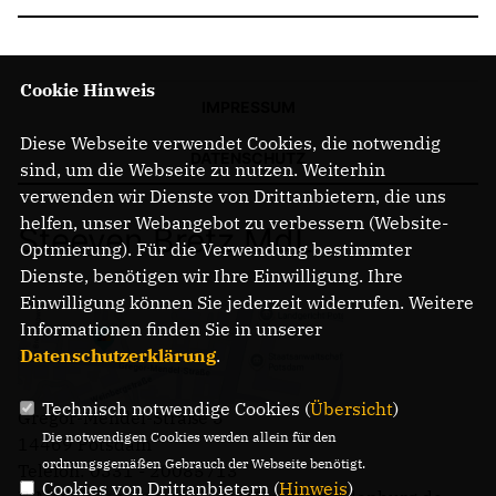
Cookie Hinweis
IMPRESSUM
Diese Webseite verwendet Cookies, die notwendig
DATENSCHUTZ
sind, um die Webseite zu nutzen. Weiterhin
verwenden wir Dienste von Drittanbietern, die uns
helfen, unser Webangebot zu verbessern (Website-
Steeven Bretz MdL
Optmierung). Für die Verwendung bestimmter
Dienste, benötigen wir Ihre Einwilligung. Ihre
Einwilligung können Sie jederzeit widerrufen. Weitere
Informationen finden Sie in unserer
Datenschutzerklärung
.
Technisch notwendige Cookies (
Übersicht
)
Gregor-Mendel-Straße 3
Die notwendigen Cookies werden allein für den
14469 Potsdam
ordnungsgemäßen Gebrauch der Webseite benötigt.
Telefon: 0331 - 20085713
Cookies von Drittanbietern (
Hinweis
)