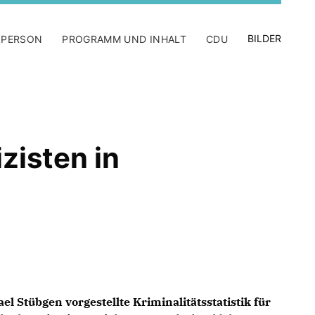
BILDER
 PERSON
PROGRAMM UND INHALT
CDU
izisten in
l Stübgen vorgestellte Kriminalitätsstatistik für