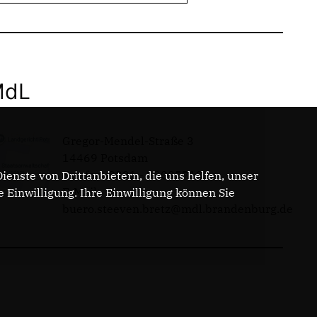
MdL
Gregor-Mendel-Straße 3
14469 Potsdam
Telefon: 0331 - 20085713
enste von Drittanbietern, die uns helfen, unser
E-Mail:
Einwilligung. Ihre Einwilligung können Sie
buero.steeven.bretz@mdl.brandenburg.de