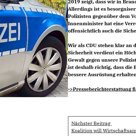
2019 zeigt, dass wir in Bra
Allerdings ist es besorgnise
Polizisten gegenüber dem 
Innenminister hat eine Verro
offensichtlich auch die Sich
Wir als CDU stehen klar an de
Sicherheit verdient ein Hö
Gewalt gegen unsere Polizi
ist deshalb richtig, dass di
bessere Ausrüstung erhalten
->Presseberichterstattung f
Nächster Beitrag
Koalition will Wirtschafts