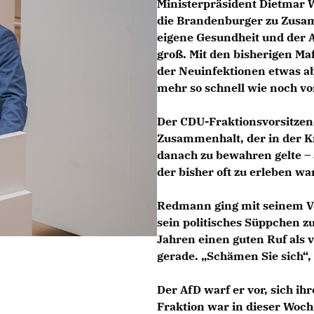
Ministerpräsident Dietmar W
die Brandenburger zu Zusam
eigene Gesundheit und der A
groß. Mit den bisherigen M
der Neuinfektionen etwas ab
mehr so schnell wie noch vo
Der CDU-Fraktionsvorsitze
Zusammenhalt, der in der Kri
danach zu bewahren gelte –
der bisher oft zu erleben war
Redmann ging mit seinem Vo
sein politisches Süppchen z
Jahren einen guten Ruf als v
gerade. „Schämen Sie sich“,
Der AfD warf er vor, sich i
Fraktion war in dieser Woch