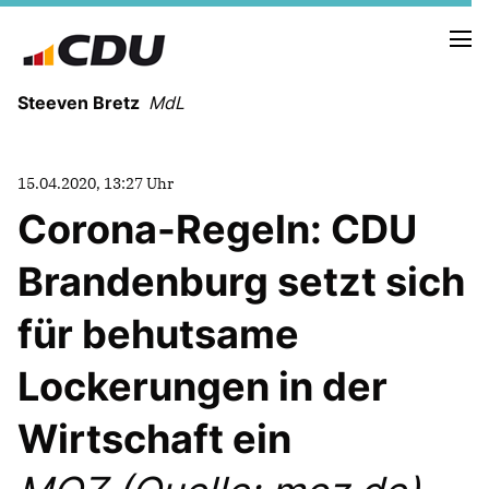
Steeven Bretz
MdL
15.04.2020, 13:27 Uhr
Corona-Regeln: CDU
Brandenburg setzt sich
VITA
WAHLKREISBESUCHE
für behutsame
PRESSEFOTOS
MEIN BÜRGERBÜRO
Lockerungen in der
Wirtschaft ein
MEIN WAHLKREIS
ZIELE
Redebeiträge