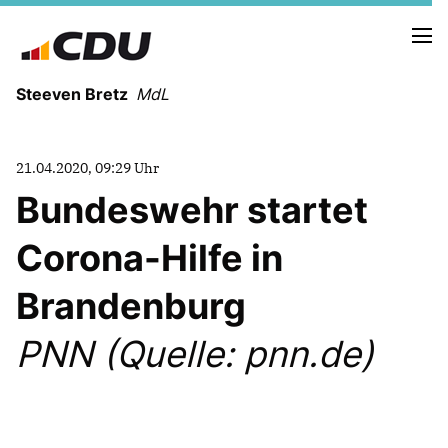
Steeven Bretz
MdL
21.04.2020, 09:29 Uhr
Bundeswehr startet
Corona-Hilfe in
VITA
WAHLKREISBESUCHE
Brandenburg
PRESSEFOTOS
MEIN BÜRGERBÜRO
PNN (Quelle: pnn.de)
MEIN WAHLKREIS
ZIELE
Redebeiträge