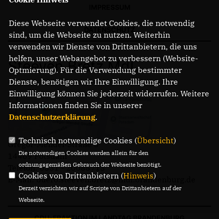
IMPRESSUM
Diese Webseite verwendet Cookies, die notwendig
DATENSCHUTZ
sind, um die Webseite zu nutzen. Weiterhin
verwenden wir Dienste von Drittanbietern, die uns
helfen, unser Webangebot zu verbessern (Website-
Steeven Bretz MdL
Optmierung). Für die Verwendung bestimmter
Dienste, benötigen wir Ihre Einwilligung. Ihre
Einwilligung können Sie jederzeit widerrufen. Weitere
Informationen finden Sie in unserer
Datenschutzerklärung
.
Technisch notwendige Cookies (
Übersicht
)
Gregor-Mendel-Straße 3
Die notwendigen Cookies werden allein für den
14469 Potsdam
ordnungsgemäßen Gebrauch der Webseite benötigt.
Telefon: 0331 - 20085713
Cookies von Drittanbietern (
Hinweis
)
E-Mail: buero.steeven.bretz@mdl.brandenburg.de
Derzeit verzichten wir auf Scripte von Drittanbietern auf der
Webseite.
CDU-FRAKTION IM LANDTAG BRANDENBURG