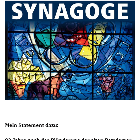
Anträge CDU
Kleine Anfragen
CDU Deutschland
CDU Fraktion im Brandenburger Landtag
CDU Brandenburg
CDU Potsdam
Mein Statement dazu: