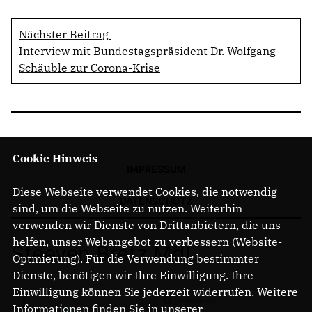
Nächster Beitrag
Interview mit Bundestagspräsident Dr. Wolfgang
Schäuble zur Corona-Krise
Cookie Hinweis
IMPRESSUM
Diese Webseite verwendet Cookies, die notwendig
DATENSCHUTZ
sind, um die Webseite zu nutzen. Weiterhin
verwenden wir Dienste von Drittanbietern, die uns
helfen, unser Webangebot zu verbessern (Website-
Steeven Bretz MdL
Optmierung). Für die Verwendung bestimmter
Dienste, benötigen wir Ihre Einwilligung. Ihre
Einwilligung können Sie jederzeit widerrufen. Weitere
Informationen finden Sie in unserer