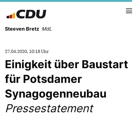
Steeven Bretz
MdL
27.04.2020, 10:18 Uhr
Einigkeit über Baustart
für Potsdamer
VITA
WAHLKREISBESUCHE
Synagogenneubau
PRESSEFOTOS
MEIN BÜRGERBÜRO
Pressestatement
MEIN WAHLKREIS
ZIELE
Redebeiträge