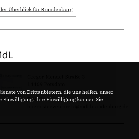
er Überblick für Brandenburg
MdL
Gregor-Mendel-Straße 3
14469 Potsdam
Telefon: 0331 - 20085713
enste von Drittanbietern, die uns helfen, unser
E-Mail:
Einwilligung. Ihre Einwilligung können Sie
buero.steeven.bretz@mdl.brandenburg.de