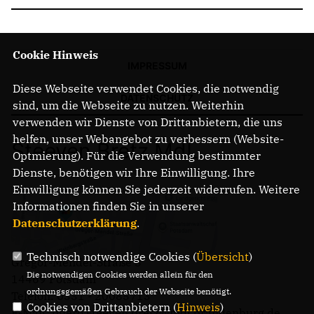
Cookie Hinweis
IMPRESSUM
Diese Webseite verwendet Cookies, die notwendig
DATENSCHUTZ
sind, um die Webseite zu nutzen. Weiterhin
verwenden wir Dienste von Drittanbietern, die uns
helfen, unser Webangebot zu verbessern (Website-
Steeven Bretz MdL
Optmierung). Für die Verwendung bestimmter
Dienste, benötigen wir Ihre Einwilligung. Ihre
Einwilligung können Sie jederzeit widerrufen. Weitere
Informationen finden Sie in unserer
Datenschutzerklärung
.
Technisch notwendige Cookies (
Übersicht
)
Gregor-Mendel-Straße 3
Die notwendigen Cookies werden allein für den
14469 Potsdam
ordnungsgemäßen Gebrauch der Webseite benötigt.
Telefon: 0331 - 20085713
Cookies von Drittanbietern (
Hinweis
)
E-Mail: buero.steeven.bretz@mdl.brandenburg.de