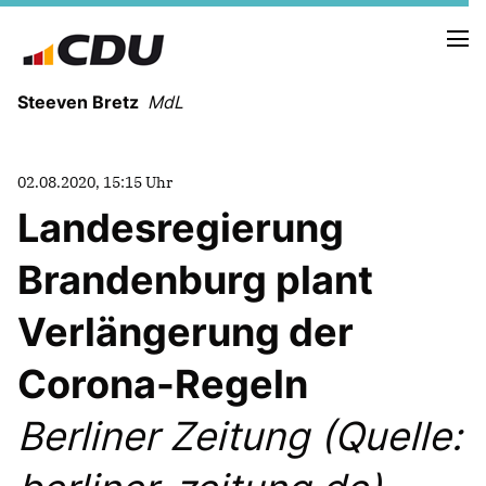
Steeven Bretz
MdL
02.08.2020, 15:15 Uhr
Landesregierung
Brandenburg plant
VITA
WAHLKREISBESUCHE
Verlängerung der
PRESSEFOTOS
MEIN BÜRGERBÜRO
Corona-Regeln
Berliner Zeitung (Quelle:
MEIN WAHLKREIS
ZIELE
Redebeiträge