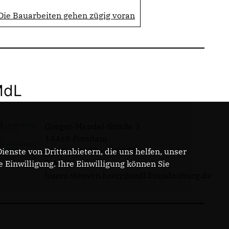
 Die Bauarbeiten gehen zügig voran
MdL
Gregor-Mendel-Straße 3
14469 Potsdam
Telefon: 0331 - 20085713
enste von Drittanbietern, die uns helfen, unser
E-Mail:
Einwilligung. Ihre Einwilligung können Sie
buero.steeven.bretz@mdl.brandenburg.de