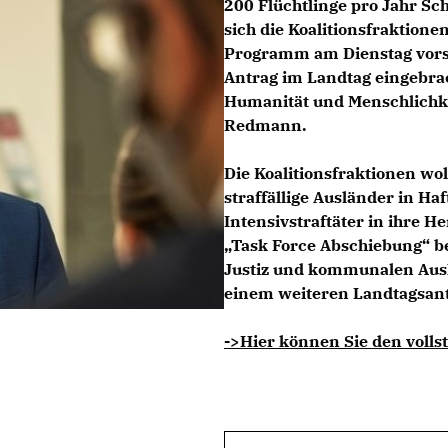
200 Flüchtlinge pro Jahr Sc
sich die Koalitionsfraktion
Programm am Dienstag vors
Antrag im Landtag eingebra
Humanität und Menschlichke
Redmann.
Die Koalitionsfraktionen wol
straffällige Ausländer in Ha
Intensivstraftäter in ihre 
Task Force Abschiebung“ bei
Justiz und kommunalen Ausl
einem weiteren Landtagsant
->Hier können Sie den vollst