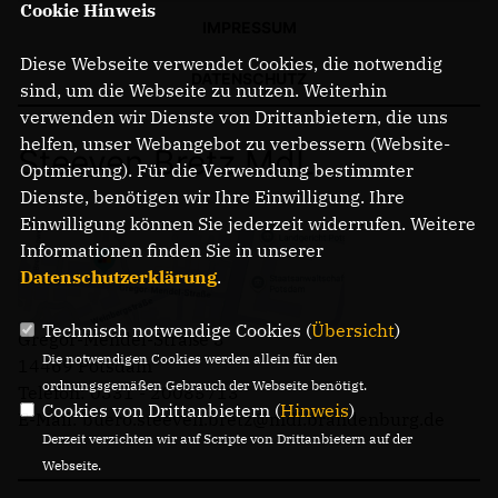
Cookie Hinweis
IMPRESSUM
Diese Webseite verwendet Cookies, die notwendig
DATENSCHUTZ
sind, um die Webseite zu nutzen. Weiterhin
verwenden wir Dienste von Drittanbietern, die uns
helfen, unser Webangebot zu verbessern (Website-
Steeven Bretz MdL
Optmierung). Für die Verwendung bestimmter
Dienste, benötigen wir Ihre Einwilligung. Ihre
Einwilligung können Sie jederzeit widerrufen. Weitere
Informationen finden Sie in unserer
Datenschutzerklärung
.
Technisch notwendige Cookies (
Übersicht
)
Gregor-Mendel-Straße 3
Die notwendigen Cookies werden allein für den
14469 Potsdam
ordnungsgemäßen Gebrauch der Webseite benötigt.
Telefon: 0331 - 20085713
Cookies von Drittanbietern (
Hinweis
)
E-Mail: buero.steeven.bretz@mdl.brandenburg.de
Derzeit verzichten wir auf Scripte von Drittanbietern auf der
Webseite.