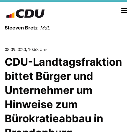
Steeven Bretz
MdL
08.09.2020, 10:58 Uhr
CDU-Landtagsfraktion
bittet Bürger und
VITA
WAHLKREISBESUCHE
Unternehmer um
PRESSEFOTOS
MEIN BÜRGERBÜRO
Hinweise zum
Bürokratieabbau in
MEIN WAHLKREIS
ZIELE
Redebeiträge