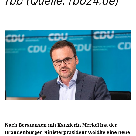
rbb (Quelle: rbb24.de)
Anträge CDU
Kleine Anfragen
CDU Deutschland
CDU Fraktion im Brandenburger Landtag
CDU Brandenburg
CDU Potsdam
Nach Beratungen mit Kanzlerin Merkel hat der
Brandenburger Ministerpräsident Woidke eine neue