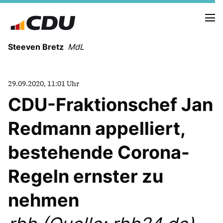
Steeven Bretz
MdL
29.09.2020, 11:01 Uhr
CDU-Fraktionschef Jan
Redmann appelliert,
VITA
WAHLKREISBESUCHE
bestehende Corona-
PRESSEFOTOS
MEIN BÜRGERBÜRO
Regeln ernster zu
nehmen
MEIN WAHLKREIS
ZIELE
Redebeiträge