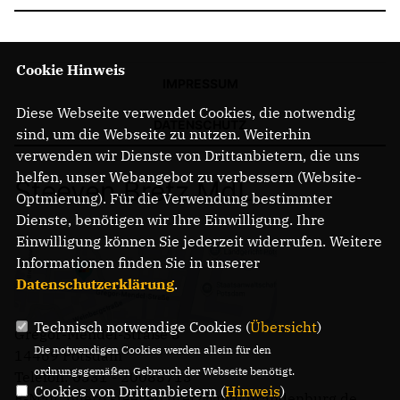
Cookie Hinweis
IMPRESSUM
Diese Webseite verwendet Cookies, die notwendig
DATENSCHUTZ
sind, um die Webseite zu nutzen. Weiterhin
verwenden wir Dienste von Drittanbietern, die uns
helfen, unser Webangebot zu verbessern (Website-
Steeven Bretz MdL
Optmierung). Für die Verwendung bestimmter
Dienste, benötigen wir Ihre Einwilligung. Ihre
Einwilligung können Sie jederzeit widerrufen. Weitere
Informationen finden Sie in unserer
Datenschutzerklärung
.
Technisch notwendige Cookies (
Übersicht
)
Gregor-Mendel-Straße 3
Die notwendigen Cookies werden allein für den
14469 Potsdam
ordnungsgemäßen Gebrauch der Webseite benötigt.
Telefon: 0331 - 20085713
Cookies von Drittanbietern (
Hinweis
)
E-Mail: buero.steeven.bretz@mdl.brandenburg.de