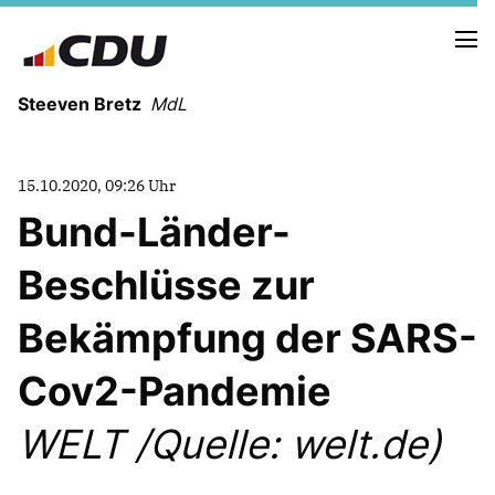
Steeven Bretz
MdL
15.10.2020, 09:26 Uhr
Bund-Länder-
Beschlüsse zur
VITA
WAHLKREISBESUCHE
Bekämpfung der SARS-
PRESSEFOTOS
MEIN BÜRGERBÜRO
Cov2-Pandemie
WELT /Quelle: welt.de)
MEIN WAHLKREIS
ZIELE
Redebeiträge