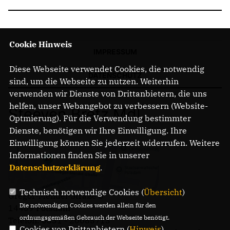
Cookie Hinweis
IMPRESSUM
Diese Webseite verwendet Cookies, die notwendig
DATENSCHUTZ
sind, um die Webseite zu nutzen. Weiterhin
verwenden wir Dienste von Drittanbietern, die uns
helfen, unser Webangebot zu verbessern (Website-
Steeven Bretz MdL
Optmierung). Für die Verwendung bestimmter
Dienste, benötigen wir Ihre Einwilligung. Ihre
Einwilligung können Sie jederzeit widerrufen. Weitere
Informationen finden Sie in unserer
Datenschutzerklärung
.
Technisch notwendige Cookies (
Übersicht
)
Gregor-Mendel-Straße 3
Die notwendigen Cookies werden allein für den
14469 Potsdam
ordnungsgemäßen Gebrauch der Webseite benötigt.
Telefon: 0331 - 20085713
Cookies von Drittanbietern (
Hinweis
)