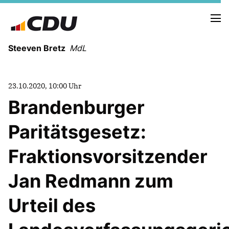
Steeven Bretz
MdL
23.10.2020, 10:00 Uhr
Brandenburger
Paritätsgesetz:
VITA
WAHLKREISBESUCHE
Fraktionsvorsitzender
PRESSEFOTOS
MEIN BÜRGERBÜRO
Jan Redmann zum
Urteil des
MEIN WAHLKREIS
ZIELE
Redebeiträge