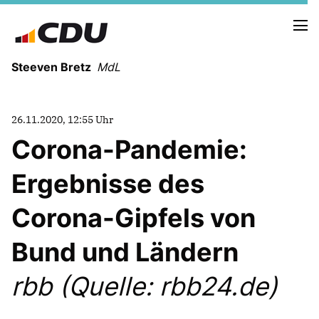
Steeven Bretz
MdL
26.11.2020, 12:55 Uhr
Corona-Pandemie:
Ergebnisse des
VITA
WAHLKREISBESUCHE
Corona-Gipfels von
PRESSEFOTOS
MEIN BÜRGERBÜRO
Bund und Ländern
rbb (Quelle: rbb24.de)
MEIN WAHLKREIS
ZIELE
Redebeiträge