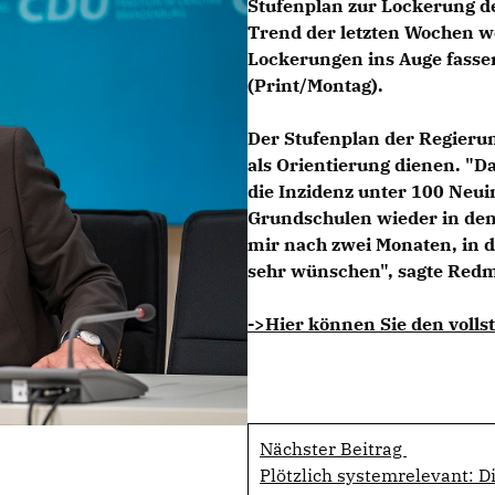
Stufenplan zur Lockerung de
Trend der letzten Wochen we
Lockerungen ins Auge fassen
(Print/Montag).
Der Stufenplan der Regierun
als Orientierung dienen. "D
die Inzidenz unter 100 Neuin
Grundschulen wieder in den
mir nach zwei Monaten, in d
sehr wünschen", sagte Red
->Hier können Sie den vollst
Nächster Beitrag
Plötzlich systemrelevant: 