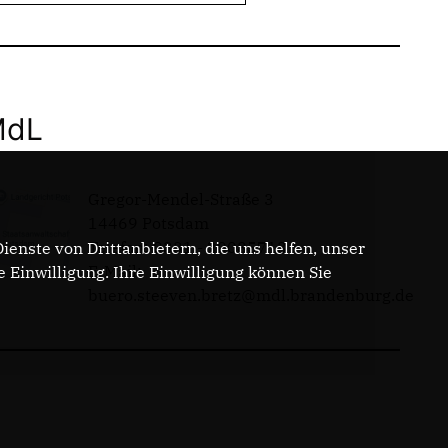
MdL
Gregor-Mendel-Straße 3
14469 Potsdam
Telefon: 0331 - 20085713
enste von Drittanbietern, die uns helfen, unser
E-Mail:
Einwilligung. Ihre Einwilligung können Sie
buero.steeven.bretz@mdl.brandenburg.de