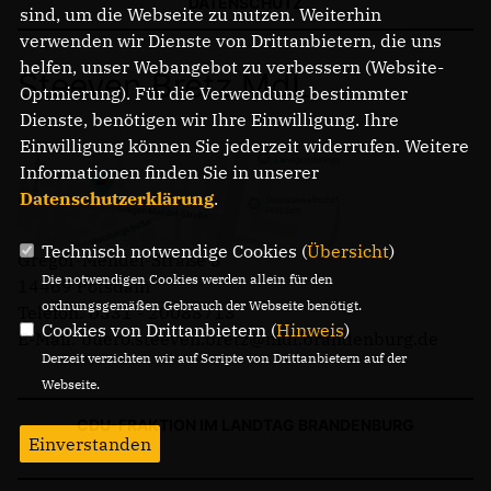
DATENSCHUTZ
sind, um die Webseite zu nutzen. Weiterhin
verwenden wir Dienste von Drittanbietern, die uns
helfen, unser Webangebot zu verbessern (Website-
Steeven Bretz MdL
Optmierung). Für die Verwendung bestimmter
Dienste, benötigen wir Ihre Einwilligung. Ihre
Einwilligung können Sie jederzeit widerrufen. Weitere
Informationen finden Sie in unserer
Datenschutzerklärung
.
Technisch notwendige Cookies (
Übersicht
)
Gregor-Mendel-Straße 3
Die notwendigen Cookies werden allein für den
14469 Potsdam
ordnungsgemäßen Gebrauch der Webseite benötigt.
Telefon: 0331 - 20085713
Cookies von Drittanbietern (
Hinweis
)
E-Mail: buero.steeven.bretz@mdl.brandenburg.de
Derzeit verzichten wir auf Scripte von Drittanbietern auf der
Webseite.
CDU-FRAKTION IM LANDTAG BRANDENBURG
Einverstanden