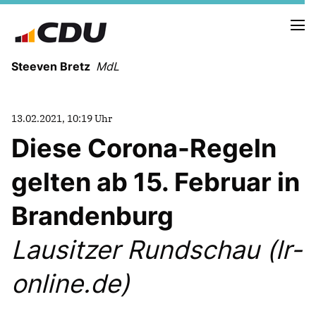
Steeven Bretz
MdL
13.02.2021, 10:19 Uhr
Diese Corona-Regeln
gelten ab 15. Februar in
VITA
WAHLKREISBESUCHE
Brandenburg
PRESSEFOTOS
MEIN BÜRGERBÜRO
Lausitzer Rundschau (lr-
online.de)
MEIN WAHLKREIS
ZIELE
Redebeiträge