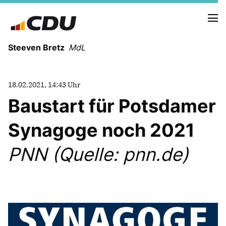
Steeven Bretz
MdL
18.02.2021, 14:43 Uhr
Baustart für Potsdamer
Synagoge noch 2021
VITA
WAHLKREISBESUCHE
PNN (Quelle: pnn.de)
PRESSEFOTOS
MEIN BÜRGERBÜRO
MEIN WAHLKREIS
ZIELE
Redebeiträge