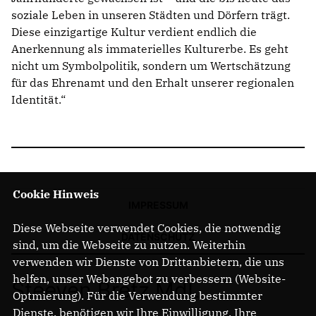
soziale Leben in unseren Städten und Dörfern trägt.
Diese einzigartige Kultur verdient endlich die
Anerkennung als immaterielles Kulturerbe. Es geht
nicht um Symbolpolitik, sondern um Wertschätzung
für das Ehrenamt und den Erhalt unserer regionalen
Identität.“
Cookie Hinweis
IMPRESSUM
Diese Webseite verwendet Cookies, die notwendig
DATENSCHUTZ
sind, um die Webseite zu nutzen. Weiterhin
verwenden wir Dienste von Drittanbietern, die uns
helfen, unser Webangebot zu verbessern (Website-
Steeven Bretz MdL
Optmierung). Für die Verwendung bestimmter
Dienste, benötigen wir Ihre Einwilligung. Ihre