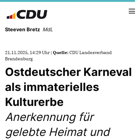
Steeven Bretz
MdL
21.11.2025, 14:29 Uhr |
Quelle:
CDU Landesverband
Brandenburg
Ostdeutscher Karneval
VITA
als immaterielles
WAHLKREISBESUCHE
PRESSEFOTOS
Kulturerbe
MEIN BÜRGERBÜRO
Anerkennung für
MEIN WAHLKREIS
gelebte Heimat und
ZIELE
Redebeiträge