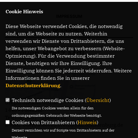
Cookie Hinweis
IMPRESSUM
Diese Webseite verwendet Cookies, die notwendig
DATENSCHUTZ
sind, um die Webseite zu nutzen. Weiterhin
verwenden wir Dienste von Drittanbietern, die uns
helfen, unser Webangebot zu verbessern (Website-
Steeven Bretz MdL
Optmierung). Für die Verwendung bestimmter
Dienste, benötigen wir Ihre Einwilligung. Ihre
Einwilligung können Sie jederzeit widerrufen. Weitere
Informationen finden Sie in unserer
Datenschutzerklärung
.
Technisch notwendige Cookies (
Übersicht
)
Gregor-Mendel-Straße 3
Die notwendigen Cookies werden allein für den
14469 Potsdam
ordnungsgemäßen Gebrauch der Webseite benötigt.
Telefon: 0331 - 20085713
Cookies von Drittanbietern (
Hinweis
)
E-Mail: buero.steeven.bretz@mdl.brandenburg.de
Derzeit verzichten wir auf Scripte von Drittanbietern auf der
Webseite.