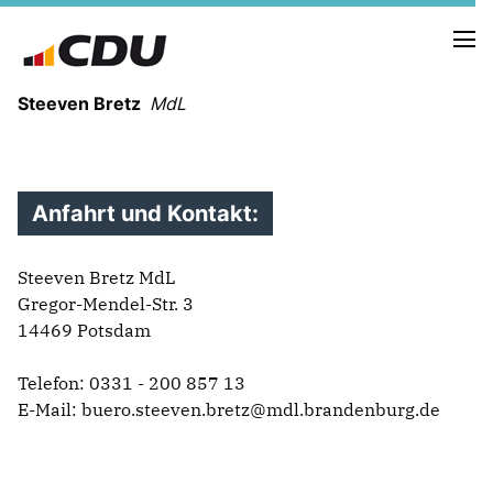
Steeven Bretz
MdL
Anfahrt und Kontakt:
VITA
Steeven Bretz MdL
WAHLKREISBESUCHE
Gregor-Mendel-Str. 3
PRESSEFOTOS
14469 Potsdam
MEIN BÜRGERBÜRO
Telefon: 0331 - 200 857 13
E-Mail:
buero.steeven.bretz@mdl.brandenburg.de
MEIN WAHLKREIS
ZIELE
Redebeiträge