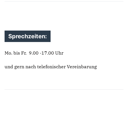
Anträge CDU
Kleine Anfragen
CDU Deutschland
Sprechzeiten:
CDU Fraktion im Brandenburger Landtag
CDU Brandenburg
CDU Potsdam
Mo. bis Fr. 9.00 -17.00 Uhr
und gern nach telefonischer Vereinbarung