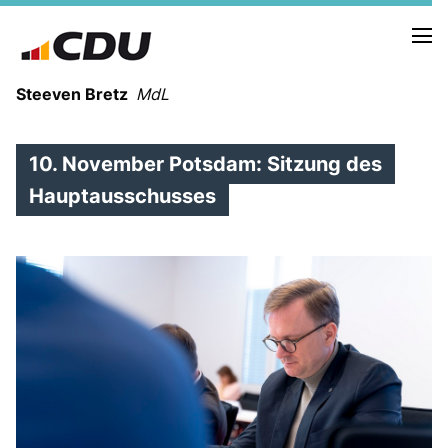
Steeven Bretz
MdL
10. November Potsdam: Sitzung des
Hauptausschusses
VITA
WAHLKREISBESUCHE
PRESSEFOTOS
MEIN BÜRGERBÜRO
MEIN WAHLKREIS
ZIELE
Redebeiträge