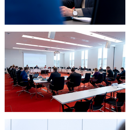
Anträge CDU
Kleine Anfragen
CDU Deutschland
CDU Fraktion im Brandenburger Landtag
CDU Brandenburg
CDU Potsdam