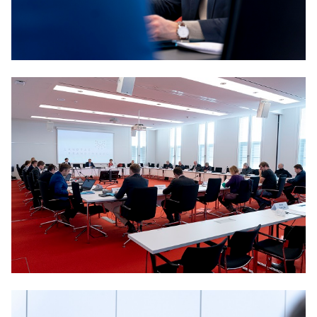
Anträge CDU
Kleine Anfragen
CDU Deutschland
CDU Fraktion im Brandenburger Landtag
CDU Brandenburg
CDU Potsdam