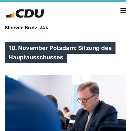
Steeven Bretz
MdL
10. November Potsdam: Sitzung des
Hauptausschusses
VITA
WAHLKREISBESUCHE
PRESSEFOTOS
MEIN BÜRGERBÜRO
MEIN WAHLKREIS
ZIELE
Redebeiträge