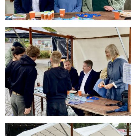
Anträge CDU
Kleine Anfragen
CDU Deutschland
CDU Fraktion im Brandenburger Landtag
CDU Brandenburg
CDU Potsdam