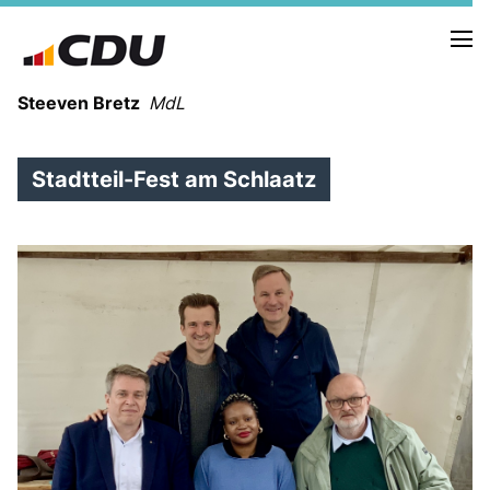
Steeven Bretz
MdL
Stadtteil-Fest am Schlaatz
VITA
WAHLKREISBESUCHE
PRESSEFOTOS
MEIN BÜRGERBÜRO
MEIN WAHLKREIS
ZIELE
Redebeiträge