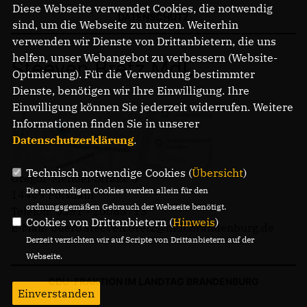
Diese Webseite verwendet Cookies, die notwendig
DATENSCHUTZ
sind, um die Webseite zu nutzen. Weiterhin
verwenden wir Dienste von Drittanbietern, die uns
helfen, unser Webangebot zu verbessern (Website-
Steeven Bretz MdL
Optmierung). Für die Verwendung bestimmter
Dienste, benötigen wir Ihre Einwilligung. Ihre
Einwilligung können Sie jederzeit widerrufen. Weitere
Informationen finden Sie in unserer
Datenschutzerklärung
.
Technisch notwendige Cookies (
Übersicht
)
Gregor-Mendel-Straße 3
Die notwendigen Cookies werden allein für den
14469 Potsdam
ordnungsgemäßen Gebrauch der Webseite benötigt.
Telefon: 0331 - 20085713
Cookies von Drittanbietern (
Hinweis
)
E-Mail: buero.steeven.bretz@mdl.brandenburg.de
Derzeit verzichten wir auf Scripte von Drittanbietern auf der
Webseite.
CDU-FRAKTION IM LANDTAG BRANDENBURG
Einverstanden