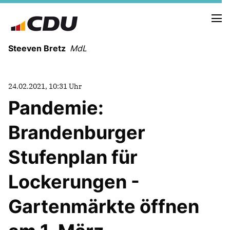
Steeven Bretz
MdL
24.02.2021, 10:31 Uhr
Pandemie:
Brandenburger
VITA
WAHLKREISBESUCHE
Stufenplan für
PRESSEFOTOS
MEIN BÜRGERBÜRO
Lockerungen -
Gartenmärkte öffnen
MEIN WAHLKREIS
ZIELE
Redebeiträge