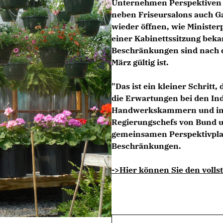
Unternehmen Perspektiven 
neben Friseursalons auch 
wieder öffnen, wie Ministe
einer Kabinettssitzung bek
Beschränkungen sind nach d
März gültig ist.
"Das ist ein kleiner Schritt,
die Erwartungen bei den In
Handwerkskammern und im E
Regierungschefs von Bund u
gemeinsamen Perspektivpla
Beschränkungen.
->Hier können Sie den vollst