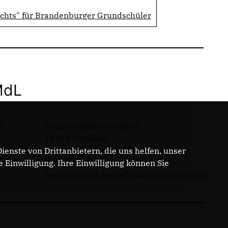
ichts" für Brandenburger Grundschüler
MdL
Gregor-Mendel-Straße 3
14469 Potsdam
Telefon: 0331 - 20085713
enste von Drittanbietern, die uns helfen, unser
E-Mail:
Einwilligung. Ihre Einwilligung können Sie
buero.steeven.bretz@mdl.brandenburg.de