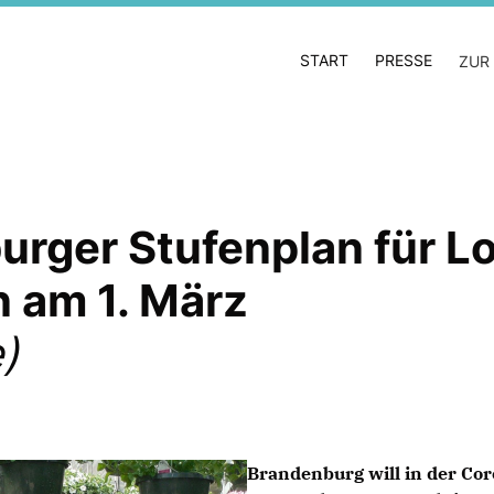
START
PRESSE
ZUR
rger Stufenplan für L
 am 1. März
)
Brandenburg will in der Co