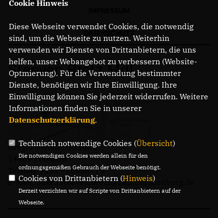
Cookie Hinweis
IMPRESSUM
Diese Webseite verwendet Cookies, die notwendig
DATENSCHUTZ
sind, um die Webseite zu nutzen. Weiterhin
verwenden wir Dienste von Drittanbietern, die uns
helfen, unser Webangebot zu verbessern (Website-
Steeven Bretz MdL
Optmierung). Für die Verwendung bestimmter
Dienste, benötigen wir Ihre Einwilligung. Ihre
Einwilligung können Sie jederzeit widerrufen. Weitere
Informationen finden Sie in unserer
Datenschutzerklärung
.
Technisch notwendige Cookies (
Übersicht
)
Gregor-Mendel-Straße 3
Die notwendigen Cookies werden allein für den
14469 Potsdam
ordnungsgemäßen Gebrauch der Webseite benötigt.
Telefon: 0331 - 20085713
Cookies von Drittanbietern (
Hinweis
)
E-Mail: buero.steeven.bretz@mdl.brandenburg.de
Derzeit verzichten wir auf Scripte von Drittanbietern auf der
Webseite.