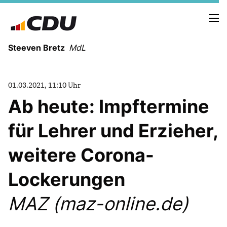
Steeven Bretz
MdL
01.03.2021, 11:10 Uhr
Ab heute: Impftermine
für Lehrer und Erzieher,
VITA
WAHLKREISBESUCHE
weitere Corona-
PRESSEFOTOS
MEIN BÜRGERBÜRO
Lockerungen
MAZ (maz-online.de)
MEIN WAHLKREIS
ZIELE
Redebeiträge