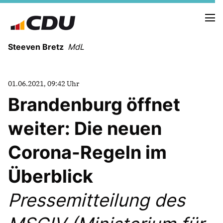
Steeven Bretz
MdL
01.06.2021, 09:42 Uhr
Brandenburg öffnet
weiter: Die neuen
VITA
WAHLKREISBESUCHE
Corona-Regeln im
PRESSEFOTOS
MEIN BÜRGERBÜRO
Überblick
Pressemitteilung des
MEIN WAHLKREIS
ZIELE
Redebeiträge