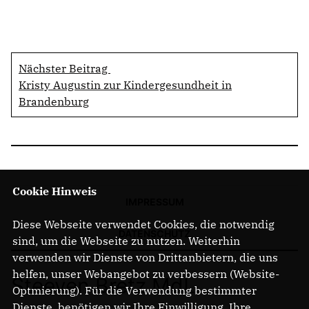
Nächster Beitrag
Kristy Augustin zur Kindergesundheit in
Brandenburg
Cookie Hinweis
IMPRESSUM
Diese Webseite verwendet Cookies, die notwendig
DATENSCHUTZ
sind, um die Webseite zu nutzen. Weiterhin
verwenden wir Dienste von Drittanbietern, die uns
helfen, unser Webangebot zu verbessern (Website-
Steeven Bretz MdL
Optmierung). Für die Verwendung bestimmter
Dienste, benötigen wir Ihre Einwilligung. Ihre