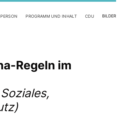
BILDER
 PERSON
PROGRAMM UND INHALT
CDU
na-Regeln im
Soziales,
utz)