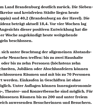
im Land Brandenburg deutlich zurück. Die Sieben-
kreise und kreisfreien Städte liegen heute
uppin) und 40,2 (Brandenburg an der Havel). Die
denz beträgt aktuell 18,4. Vor vier Wochen lag
Angesichts dieser positiven Entwicklung hat die
ner Woche angekündigt heute weitgehende
geln beschlossen.
 sich unter Beachtung der allgemeinen Abstands-
ehr Menschen treffen: bis zu zwei Haushalte
oder bis zu zehn Personen (höchstens zehn
chzeiten, Jubiläen oder Abschlussfeiern können
geschlossenen Räumen und mit bis zu 70 Personen
t werden. Einkaufen in Geschäften ist ohne
öglich. Unter Auflagen können Innengastronomie
o-, Theater- und Konzertbesuche sind möglich. Für
schlossenen Räumen bis zu 200 und unter freiem
gleich anwesenden Besucherinnen und Besuchern.