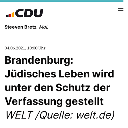
Steeven Bretz
MdL
04.06.2021, 10:00 Uhr
Brandenburg:
Jüdisches Leben wird
VITA
WAHLKREISBESUCHE
unter den Schutz der
PRESSEFOTOS
MEIN BÜRGERBÜRO
Verfassung gestellt
WELT /Quelle: welt.de)
MEIN WAHLKREIS
ZIELE
Redebeiträge